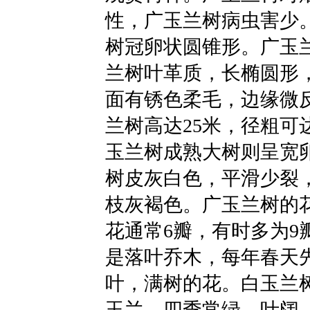
性，广玉兰树病虫害少
树冠卵状圆锥形。广玉
兰树叶革质，长椭圆形，
面有锈色柔毛，边缘微
兰树高达25米，径粗可
玉兰树成熟大树则呈宽
树皮灰白色，平滑少裂
枝灰褐色。广玉兰树的花
花通常6瓣，有时多为9
是落叶乔木，每年春天
叶，满树的花。白玉兰
玉兰，四季常绿，叶阔