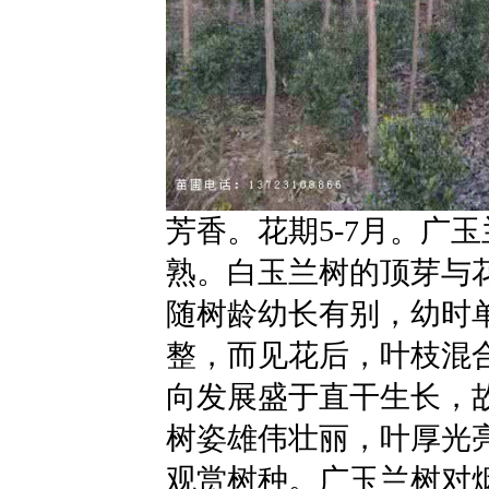
芳香。花期5-7月。广玉
熟。白玉兰树的顶芽与
随树龄幼长有别，幼时
整，而见花后，叶枝混
向发展盛于直干生长，
树姿雄伟壮丽，叶厚光
观赏树种。广玉兰树对