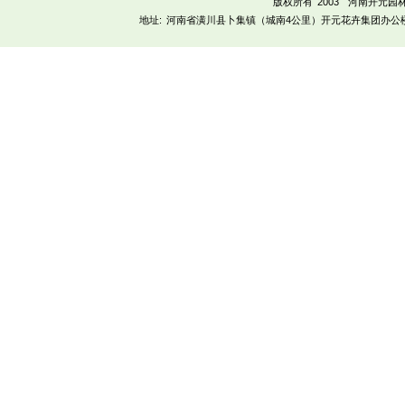
版权所有 2003
河南开元园
地址:
河南省潢川县卜集镇（城南4公里）开元花卉集团办公