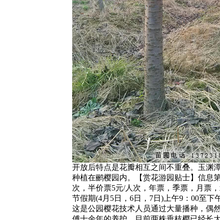
开放后特点是花瓣相互之间不重叠。玉渊潭公
种植在鹂樱园内。【赏花游园贴士】信息第3
次，半价票5元/人次，年票，季票，月票
节假期(4月5日，6日，7日)上午9：00
这是公园樱花技术人员通过大量播种，偶然
傅十余年的养护，目前两株垂枝樱已经长