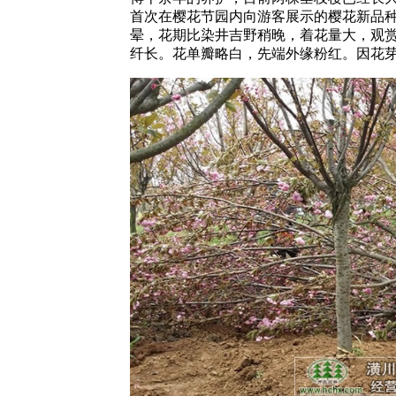
首次在樱花节园内向游客展示的樱花新品
晕，花期比染井吉野稍晚，着花量大，观赏
纤长。花单瓣略白，先端外缘粉红。因花