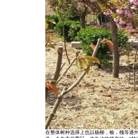
在整体树种选择上也以杨柳，榆，槐等通