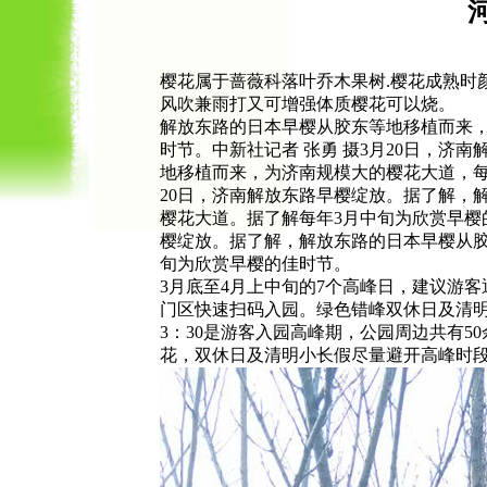
樱花属于蔷薇科落叶乔木果树.樱花成熟时
风吹兼雨打又可增强体质樱花可以烧。
解放东路的日本早樱从胶东等地移植而来，
时节。中新社记者 张勇 摄3月20日，济
地移植而来，为济南规模大的樱花大道，每
20日，济南解放东路早樱绽放。据了解，
樱花大道。据了解每年3月中旬为欣赏早樱的
樱绽放。据了解，解放东路的日本早樱从胶
旬为欣赏早樱的佳时节。
3月底至4月上中旬的7个高峰日，建议游
门区快速扫码入园。绿色错峰双休日及清明小长
3：30是游客入园高峰期，公园周边共有
花，双休日及清明小长假尽量避开高峰时