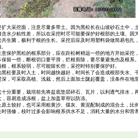
要扩大采挖面，注意尽量多带土。因为黑松长在山坡砂石土中，
壤含水少粘性差，所以在采挖时尽可能要保护好根部的土壤。因
松共生菌，极利于根的生长。采挖后应及时用塑料袋做简易包扎
植。
注意保护黑松的根系部分，应在距松树稍远一些的地方开始采挖
多保留一些，断根切口要平滑，烂根剪除，要尽量避免伤及根系
须根，根系较弱，尽可能留长些，采挖时特别要保护好。
的黑松要及时入土，时间越快越好，时间长了会造成根部失水、
过深，可采取高植、浅栽，然后上面加土陇起覆盖，没条件在地
盆十分重要，栽培前先将盆底垫层碎石、瓦片，以利透气排水，
大，容易造成冻根，盆上加盖草帘以防冻。
土较好，也可采用粗黄沙、煤灰、黄泥配制成的混合土，比例为0.5:0
及时强修，枝叶过多会影响根系供水不足，消耗大量的水分和营