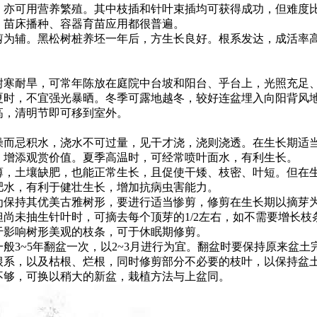
，亦可用营养繁殖。其中枝插和针叶束插均可获得成功，但难度
。苗床播种、容器育苗应用都很普遍。
剪为辅。黑松树桩养坯一年后，方生长良好。根系发达，成活率
耐寒耐旱，可常年陈放在庭院中台坡和阳台、乎台上，光照充足
夏时，不宜强光暴晒。冬季可露地越冬，较好连盆埋入向阳背风
高，清明节即可移到室外。
燥而忌积水，浇水不可过量，见干才浇，浇则浇透。在生长期适
，增添观赏价值。夏季高温时，可经常喷叶面水，有利生长。
薄，土壤缺肥，也能正常生长，且促使干矮、枝密、叶短。但在生
肥水，有利于健壮生长，增加抗病虫害能力。
为保持其优美古雅树形，要进行适当惨剪，修剪在生长期以摘芽为
但尚未抽生针叶时，可摘去每个顶芽的1/2左右，如不需要增长枝
于影响树形美观的枝条，可于休眠期修剪。
般3~5年翻盆一次，以2~3月进行为宜。翻盆时要保持原来盆土完
根系，以及枯根、烂根，同时修剪部分不必要的枝叶，以保持盆
不够，可换以稍大的新盆，栽植方法与上盆同。