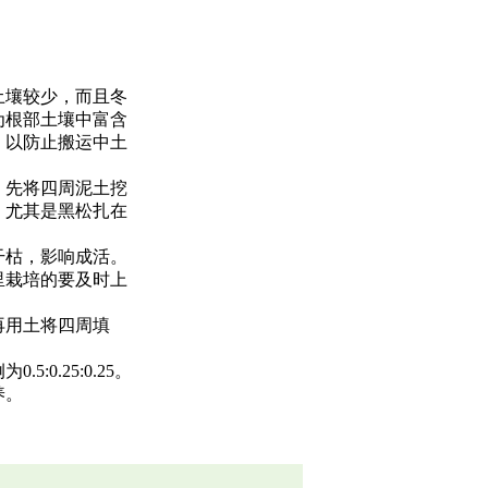
土壤较少，而且冬
为根部土壤中富含
，以防止搬运中土
，先将四周泥土挖
。尤其是黑松扎在
干枯，影响成活。
里栽培的要及时上
再用土将四周填
.25:0.25。
养。