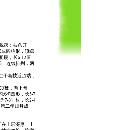
片脱落；枝条开
形或圆柱形，顶端
硬，长6-12厘
层、连续排列，两
聚生于新枝近顶端，
有短梗，向下弯
椭圆形，长5-7
7-8）枚，长2-4
第二年10月成
宜在土层深厚、土