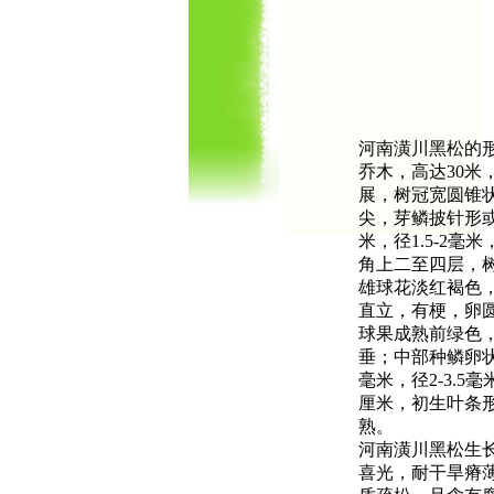
河南潢川黑松的
乔木，高达30
展，树冠宽圆锥
尖，芽鳞披针形或
米，径1.5-2
角上二至四层，树
雄球花淡红褐色，
直立，有梗，卵
球果成熟前绿色，
垂；中部种鳞卵
毫米，径2-3.5
厘米，初生叶条形
熟。
河南潢川黑松生
喜光，耐干旱瘠