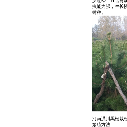
质疏松，且含有
虫能力强，生长
树种。
河南潢川黑松栽
繁殖方法