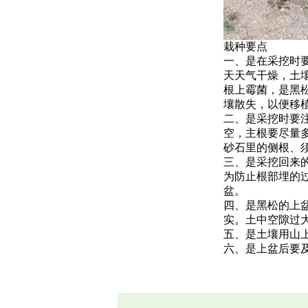
栽种要点
一、是在采挖时
天天气干燥，土
根上霉菌，是黑
壤散失，以便移
二、是采挖时要
空，主根要尽量
砂石里的侧根、
三、是采挖回来
为防止根部埋的
盆。
四、是黑松的上
实。土中空隙过
五、是土壤用山上原
六、是上盆后要