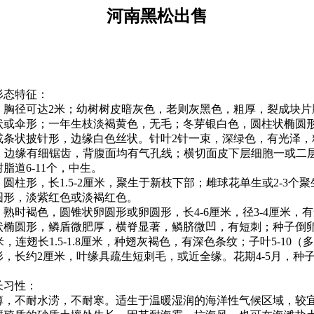
河南黑松出售
形态特征：
米，胸径可达2米；幼树树皮暗灰色，老则灰黑色，粗厚，裂成块
状或伞形；一年生枝淡褐黄色，无毛；冬芽银白色，圆柱状椭圆
条状披针形，边缘白色丝状。针叶2针一束，深绿色，有光泽，粗
毫米，边缘有细锯齿，背腹面均有气孔线；横切面皮下层细胞一或二
脂道6-11个，中生。
圆柱形，长1.5-2厘米，聚生于新枝下部；雌球花单生或2-3个
圆形，淡紫红色或淡褐红色。
熟时褐色，圆锥状卵圆形或卵圆形，长4-6厘米，径3-4厘米，
状椭圆形，鳞盾微肥厚，横脊显著，鳞脐微凹，有短刺；种子倒卵状
毫米，连翅长1.5-1.8厘米，种翅灰褐色，有深色条纹；子叶5-10（多为
，长约2厘米，叶缘具疏生短刺毛，或近全缘。花期4-5月，种子
长习性：
薄，不耐水涝，不耐寒。适生于温暖湿润的海洋性气候区域，较