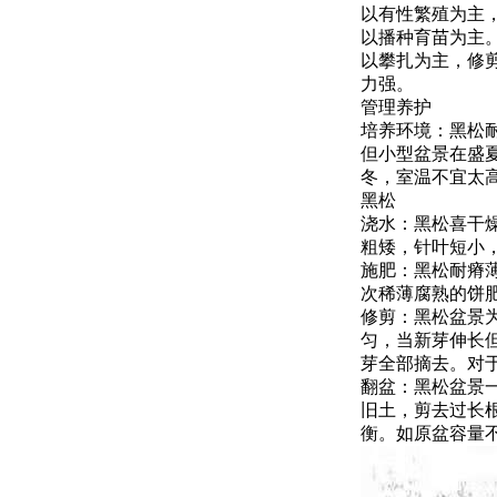
以有性繁殖为主
以播种育苗为主
以攀扎为主，修
力强。
管理养护
培养环境：黑松
但小型盆景在盛
冬，室温不宜太
黑松
浇水：黑松喜干
粗矮，针叶短小
施肥：黑松耐瘠
次稀薄腐熟的饼
修剪：黑松盆景
匀，当新芽伸长
芽全部摘去。对
翻盆：黑松盆景一
旧土，剪去过长
衡。如原盆容量