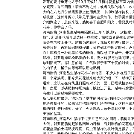
发芽前要行重剪北方于10月底或11月初将花盆移至室内
朵繁茂，香气四溢！若有不到之处，或者失误的地方，欢
大约在六七月份就需要停止使用氮肥，来抑制腊梅徒长，
成枝瘤，这种修剪方式常见于腊梅盆景制作。秋季需水量
介绍到这了，总的来说，腊梅喜干喜肥和阳光，需要及时
花卉，你学会了吗。
河南腊梅_河南丛生腊梅每隔两到三年可以进行一次换盆
枝”，所以开花后可以选择一些病枝，枯枝或者是生长过
旧会在老枝上开花。蜡梅为纯花芽，花后及时进行修剪，
剪去顶芽，再将底部削成楔形，插在砧木中固定即可。逐
而且腊梅是一种耐旱怕涝的植物，所以忌湿不忌干。开花
腊梅，就要选择疏松肥沃的土壤，浇水施肥与地栽同理，
放到阳光下。需注意的是，在气温低于零下十度的时候，
的柚子皮，橘子皮等都可以用做肥料。
河南腊梅_河南丛生腊梅花小却有奇香，不少人种在院子
属一个家族呢。那今天花花就来给大家介绍一下，腊梅开
透水，应该选在背风且日照相对长的一面，已经栽植多年
施一次肥，以磷肥和钾肥为主，以促进开花。腊梅花瓣呈
有生叶以前腊梅需要控水。
所以要及时修剪。浇水当了夏季的时候我们要把水分控制
度给抑制住的，如果我们把短的枝叶给养护好，这样形成
梅的枝叶进行修剪。好了，今天就给大家分享到这里，不
美丽的盆栽。
河南腊梅_河南丛生腊梅不过要注意气温的问题，腊梅并
太低，就要把腊梅赶紧抱回屋内种植，否则腊梅的花苞也
证花盆里的土壤肥沃程度。病虫害腊梅的枝叶倒是很多，