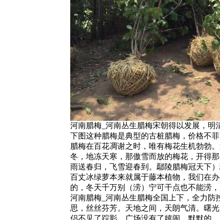
河南腊梅_河南丛生腊梅宋朝得以发展，明
下图这种腊梅是典型的古桩腊梅，价格不菲
腊梅在百花凋谢之时，唯有梅花生机勃勃。
冬，地冻天寒，那傲雪而放的梅花，开得那
雨送春归，飞雪迎春到。鄢陵腊梅冠天下）
百丈冰绿萝本来就属于藤本植物，我们在办
的，冬天千万别（涝）宁可干点也不能涝，
河南腊梅_河南丛生腊梅全国上下，全力防
思，丝丝芬芳。天地之间，天朗气清。曙光
侣不见了踪影，广场没有了嬉闹。默默的，