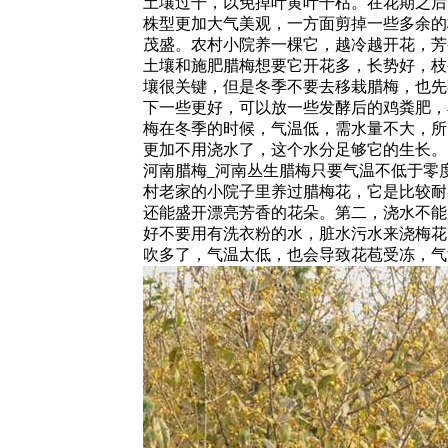
土壤过干，以免掉叶黄叶干枯。在花期之后
株型更加大气美观，一方面剪掉一些多余的
茂盛。农村小院养一棵它，越冷越开花，芳
土壤和施肥腊梅想要它开花多，长势好，枝
壤很关键，但是冬季不要去移栽腊梅，也先
下一些更好，可以放一些发酵后的鸡粪肥，
梅在冬季的时候，气温低，需水量不大，所
更加不用浇水了，这个水分足够它的生长。
河南腊梅_河南丛生腊梅只要气温不低于零
村老家的小院子里养过腊梅花，它是比较耐
还能盛开漂亮芳香的花朵。第二，浇水不能
好不要用有洗衣粉的水，脏水污水来浇梅花
吹多了，气温太低，也会导致花苞受冻，气