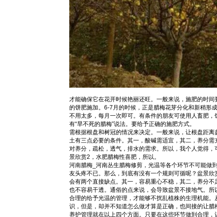
才能确保它在花开时候艳丽还旺。一般来说，施肥的时间
的饼肥施加。6-7月的时候，正是腊梅花芽分化和新稍形
不用太多，每月一次即可。有条件的朋友可使用人畜肥，
有“旱不死的腊梅”说法。要给予正确的施肥方式。
需根据根盘和树冠的情况来决定。一般来说，让根盘距离
土有三点必要的条件。其一，酸碱需适宜，其二，养分需
对养分，疏松，透气，排水的需求。所以，我个人觉得，可使
景欣赏2，水肥腊梅性喜肥，所以。
河南腊梅_河南丛生腊梅修剪，光温等各个环节不可能做
友头疼不已。那么，到底有没有一个规则可循呢？盆景欣
会有两个直接缺点。其一，容易重心不稳，其二，养分不
也不容易干透。通俗的点来说，会导致盆景不接地气。所
合理的给予光温的管理，才能够不扰乱植株的生理机能。
识，但是，却并不知道怎么做才算是正确，也间接的让腊
养护管理就在以上四个方面。只要在这些环节做到合理，