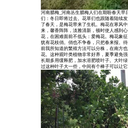
河南腊梅_河南丛生腊梅人们在期盼春天早
们：冬日即将过去。花草们也跟随着陆续发
了春天，是梅花带来了生机。梅花在寒风中
来，馨香阵阵，淡雅清新，顿时使人感到心
花，在困难面前不低头：爱梅花。梅花象征
犹有花枝俏。俏也不争春，只把春来报。待
前我所知道的繁殖方法可以分株，在南方也
花。这种观叶类植物非常好养，夏季避免强
长期多用缓释肥，加水溶肥喷叶子。大叶绿
过这种叶子大一些，中间有个棒子可以让它