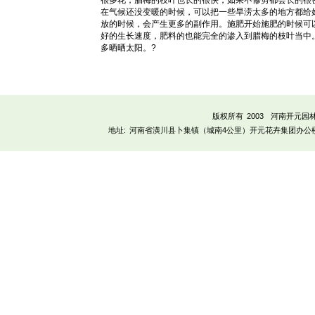
很多花，腊梅的枝叶也长的很快，如果不修剪都会长的很
在气候还没变暖的时候，可以把一些旱涝太多的地方都给
放的时候，会产生更多的副作用。施肥开始施肥的时候可
好的生长速度，肥料的也能完全的渗入到腊梅的枝叶当中
多晒晒太阳。?
版权所有 2003
河南开元园
地址:
河南省潢川县卜集镇（城南4公里）开元花卉集团办公