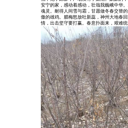
安宁的家，感动着感动，壮哉我巍峨中华。
魂灵。耐得人间雪与霜，甘愿做冬春交替的
傲的雄鸡。腊梅怒放吐新蕊，神州大地春回
情，出击坚守要打赢。春意扑面来，艰难统