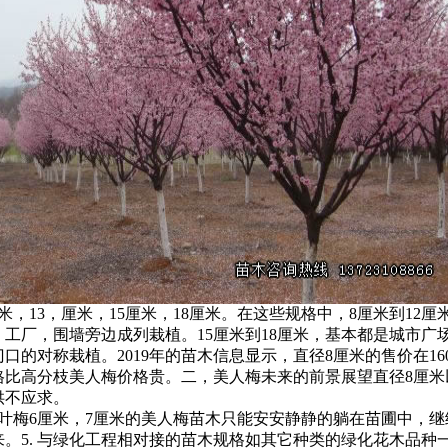
厘米，13，厘米，15厘米，18厘米。在这些规格中，8厘米到12
工厂，围墙旁边成列栽植。15厘米到18厘米，基本都是城市广
口的对称栽植。2019年的苗木信息显示，直径8厘米的售价在160元
格比高分枝美人梅价格贵。二，美人梅未来的前景展望直径8厘米
供不应求。
榆叶梅6厘米，7厘米的美人梅苗木只能安安静静的躺在苗圃中，
。5. 与绿化工程相对接的苗木规格如其它种类的绿化花木品种