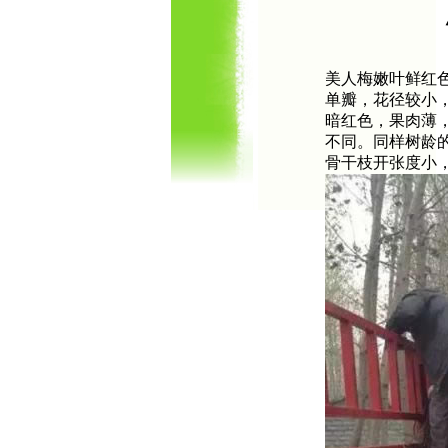
美人梅嫩叶鲜红色
单瓣，花径较小
暗红色，果肉薄
不同。同样树龄
骨干枝开张度小