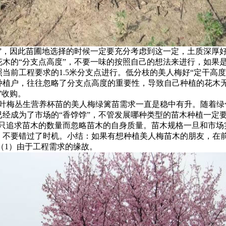
球”，因此苗圃地选择的时候一定要充分考虑到这一定，土质深厚好
花木的“分支点高度”，不要一味的按照自己的想法来进行，如果
当前工程要求的1.5米分支点进行。低分枝的美人梅好“定干高度
种植户，往往忽略了分支点高度的重要性，导致自己种植的花木
”收购。
榆叶梅丛生营养杯苗的美人梅绿篱苗需求一直是稳中有升。随着绿
经成为了市场的“香饽饽”，不管发展哪种类型的苗木种植一定要
的只追求苗木的数量而忽略苗木的自身质量。苗木规格一旦和市场
，不要错过了时机。小结：如果有想种植美人梅苗木的朋友，在
（1）由于工程需求的缘故。