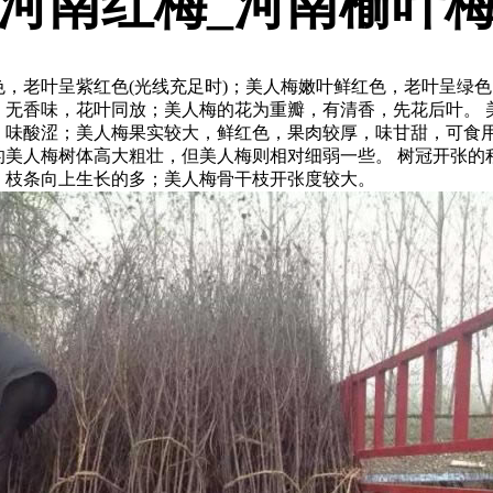
河南红梅_河南榆叶
，老叶呈紫红色(光线充足时)；美人梅嫩叶鲜红色，老叶呈绿色
，无香味，花叶同放；美人梅的花为重瓣，有清香，先花后叶。 
，味酸涩；美人梅果实较大，鲜红色，果肉较厚，味甘甜，可食用
的美人梅树体高大粗壮，但美人梅则相对细弱一些。 树冠开张的
，枝条向上生长的多；美人梅骨干枝开张度较大。