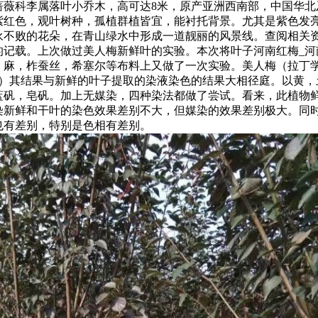
蔷薇科李属落叶小乔木，高可达8米，原产亚洲西南部，中国华北
紫红色，观叶树种，孤植群植皆宜，能衬托背景。尤其是紫色发
永不败的花朵，在青山绿水中形成一道靓丽的风景线。查阅相关
的记载。上次做过美人梅新鲜叶的实验。本次将叶子河南红梅_河
麻，柞蚕丝，希塞尔等布料上又做了一次实验。美人梅（拉丁学名：
 Ehrhar f.）其结果与新鲜的叶子提取的染液染色的结果大相径庭。以
蓝矾，皂矾。加上无媒染，四种染法都做了尝试。看来，此植物
染新鲜和干叶的染色效果差别不大，但媒染的效果差别极大。同
也有差别，特别是色相有差别。