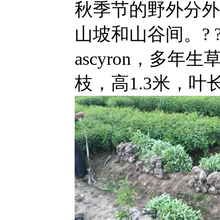
秋季节的野外分外
山坡和山谷间。? ?黄
ascyron，多
枝，高1.3米，