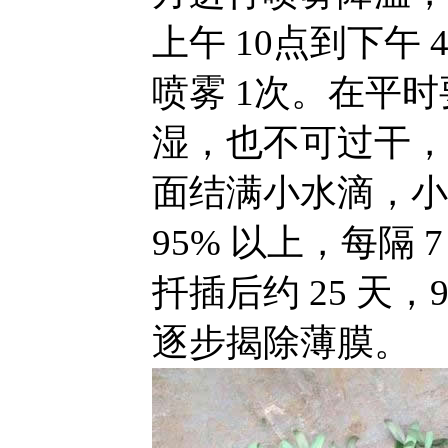
上午 10点到下午
喷雾 1次。在平
湿，也不可过干，
面结满小水滴，小
95% 以上，每隔 7
扦插后约 25 天
逐步揭除薄膜。