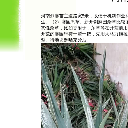
河南剑麻苗主道路宽5米，以便于机耕作业
生。（2）麻园恶草。新开剑麻园杂草比较
恶性杂草，比如香附子，茅草等在开荒前用
开荒的麻园坚持一犁一耙，先用大马力拖拉机
犁。待地块翻晒充分后。