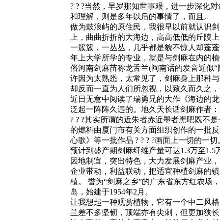
? ? ?当然，早岁那知世事艰，进一步深
和理解，则是多年以后的事情了，而且。
做为鼓浪屿的原住民，我很早以前就认识剑麻。
上，曲曲折折的大海边，高高低低的丘陵上
一簇簇，一丛丛，几乎都是貌不惊人却蓬蓬勃勃
年上大学所学的专业，就是与剑麻在内的植
俗河南剑麻苗称龙舌兰(闽南话的发音近似“
许因为太熟悉，太常见了，剑麻身上那种与
却反而一直为人们所忽视，以致久而久之，也就
近日无意中阅读了瑞勇兄的大作《海边的龙
泛起一阵阵久违的。地久天长话剑麻作者：
? ? ?其实所谓的近朱者赤近墨者黑吧既不是
的燃料由厦门市有关方面组织创作的一批反
心歌》等一批作品 ? ? ? ?画面上一切的一切
预计到盛产期剑麻纤维产量可达1.3万至1
因地制宜，突出特色，大力发展剑麻产业，
企业带动，利益联动，把适宜种植剑麻的镇
植。 誉为“剑麻之乡”的广东省东方红农
岛，始建于1954年2月。
让我想起一种观赏植物，它有一个中二风格的名字：
兰差不多坚韧，顶端亦有尖刺，但更加狭长