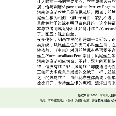
让人眼前一亮的主要卖点。丝兰属未必有丝
属，恰与剑麻/Agave sisalana Perr. ex
河南剑麻苗丝兰只是偶见栽培。图四：丝兰
尾丝兰极为相似，但叶子弯曲，凌乱不堪，
且此种叶子边缘有明显白色纤维，这个特征
本尊或者同属近缘种比如弯叶丝兰/Y. recurv
了。图五：泷之白丝。
夜夜伤怀，刻画在里的期盼却一直延续，正
类系统，凤尾丝兰位列天门冬科丝兰属，在
性依然。《中志》对原丝兰属有些语焉不详，仅
丝兰/Yucca smalliana Fern.条目
河南剑麻苗相依为命。不过，双方的互相依
继，但没有丝兰蛾，凤尾丝兰却能通过无性
三如同大多数鬼鬼祟祟的幺蛾子一样，丝兰
之下的凤尾丝兰，虽然花序整体高调，但单
徐徐打开，专待丝兰蛾的惠顾。漂洋过海来
版权所有 2003
河南开元园
地址:
河南省潢川县卜集镇（城南4公里）开元花卉集团办公