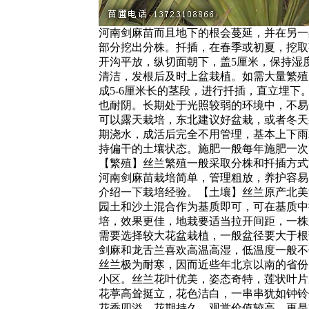
河南剑麻苗而且地下的根会蔓延，并在另一
部分挖出分株。扦插，在春季或初夏，挖取茎
开沟平放，纵切面朝下，盖5厘米，保持湿度
清洁，发根后及时上盆栽植。如需大量繁殖
成5-6厘米长的茎段，进行扦插，直立埋下
也耐阴。长期处于光照较弱的环境中，不易
可以露天栽培，东北建议好盆栽，或者冬天
期浇水，成活后完全不用管理，基本上下雨
持偏干的土壤状态。施肥一般每年施肥一次
【繁殖】丝兰繁殖一般采取分株和扦插方式
河南剑麻苗栽培简单，管理粗放，养护容易
介绍一下栽培经验。【土壤】丝兰原产北美
园土和沙土混合作为基质即可，可在基质中
培，效果更佳，地栽要适当拉开间距，一株丝
需要选择较大花盆栽植，一般盆径要大于根
剑麻和龙舌兰喜欢高温高湿，低温度一般不
丝兰极为耐寒，因而近些年北京以南的省份
小区。丝兰花叶优美，姿态奇特，莲状叶片
花葶高耸挺立，花色洁白，一串串犹如钟铃
花香四溢，花期持久，观赏价值较高。更是难以