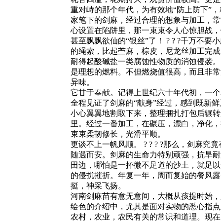
重对峙的那个年代，为有效地“防上防下”，
家笔下的剑麻，经过合理的想象与加工，常
心设置在陷阱里，那一束束令人心惊胆战，锐不
甚至飘飘欲仙的“银丝”了！ ? ? ?千万
的绳索，比起苎麻，棕皮，尼龙丝加工完成
耐得起酸碱盐一类腐蚀性物质的消蚀侵袭。 ?
是理想的燃料。不但燃烧值很高，而且非常
异味。
它甘于奉献。记得上世纪六十年代初，一个
全程见证了剑麻的“献身”经过，感到既新鲜又
小心翼翼地割取下来，整理捆扎打包后辗转
里。经过一番加工，在碾压，漂白，净化，
束束柔韧修长，光滑平顺。
更谈不上一帆风顺。 ? ? ? ?那么，剑麻究
随遇而安。剑麻的生命力特别顽强，抗旱耐
田边，哪怕是一抔微不足道的沙土，就足以
的侵扰摧折。年复一年，周而复始的餐风露
挺，神采飞扬。
河南剑麻苗有意无意间，大概从孩提时始，
绘色的介绍中，尤其是面对实物的悉心指点
农村，农业，农民有关的常识和道理。现在