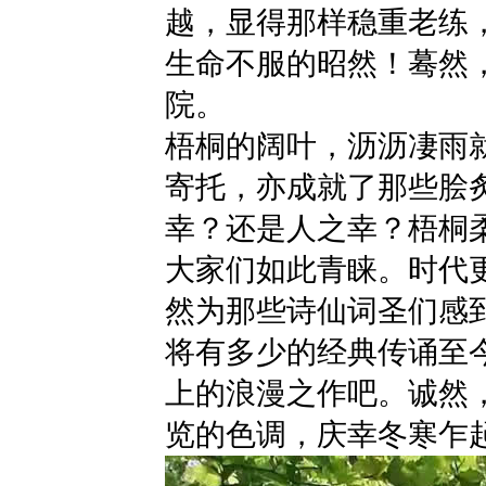
越，显得那样稳重老练
生命不服的昭然！蓦然
院。
梧桐的阔叶，沥沥凄雨
寄托，亦成就了那些脍
幸？还是人之幸？梧桐
大家们如此青睐。时代
然为那些诗仙词圣们感
将有多少的经典传诵至
上的浪漫之作吧。诚然
览的色调，庆幸冬寒乍