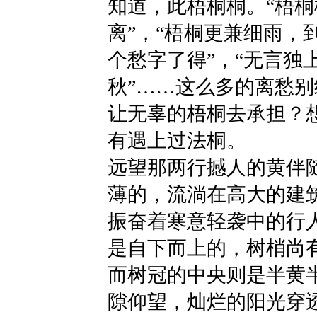
知道，此梧桐桐。“梧
离”，“梧桐更兼细雨，
个愁字了得”，“无言独
秋”……这么多的离愁
让无辜的梧桐去承担？
有遇上过法桐。
远望那两行撼人的黄伴
薄的，流淌在高大的建
振奋着寒意轻袭中的行
是自下而上的，树梢尚
而树冠的中央则是半黄
隙仰望，灿烂的阳光穿