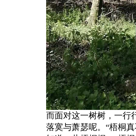
而面对这一树树，一行
落寞与萧瑟呢。“梧桐真