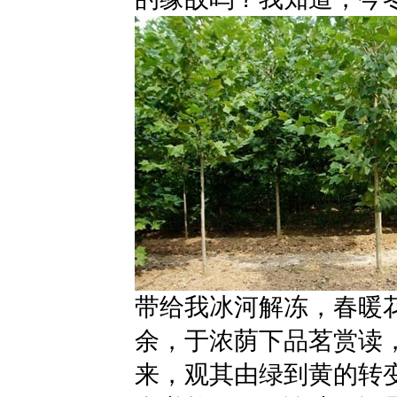
带给我冰河解冻，春暖
余，于浓荫下品茗赏读
来，观其由绿到黄的转