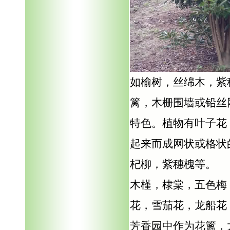
如榆树，丝绵木，紫
篱，木栅围墙或铅丝
特色。植物有叶子花
起来而成网状或格状
杞柳，紫穗槐等。
木槿，棣棠，五色梅
花，雪茄花，龙船花
芳香园中作为花篱，