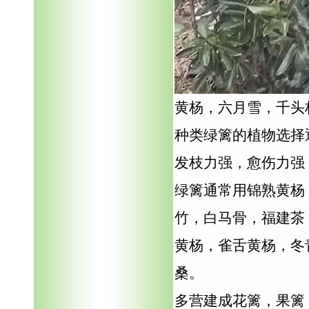
黄杨，六月雪，千头
种类绿篱的植物选择
发枝力强，愈伤力强
绿篱通常用锦熟黄杨
竹，白马骨，福建茶
黄杨，雀舌黄杨，冬
桑。
多营建成花篱，果篱