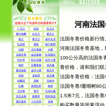
河南法国
广玉兰
桂花
红玉兰
紫叶矮樱
白玉兰
紫玉兰
法国冬青价格新行情,
葱兰
黄玉兰
金叶女贞
红花草
蜀桧
独干紫荆
河南法国冬青基地，现有
法桐
大叶黄杨
火棘
法国冬青
金边黄杨
红花继木
100公分高的法国冬
红叶李
红叶石楠
红叶小檗
黄栌
豆瓣黄杨
鸡爪槭
青价格，请和我们联
垂丝海棠
金叶小檗
南天竹
法国冬青价格：法国冬
龙柏
龙柏球
龙爪槐
绿樱花
栾树
马褂木
法国冬青/珊瑚树80
红枫
美国红栌
枇杷
七叶树
青竹
日本红枫
1.5米7元，法国冬
无毛法桐
紫露草
西府海棠
细叶麦冬
十大功劳
杏梅
购买数量等因素浮动