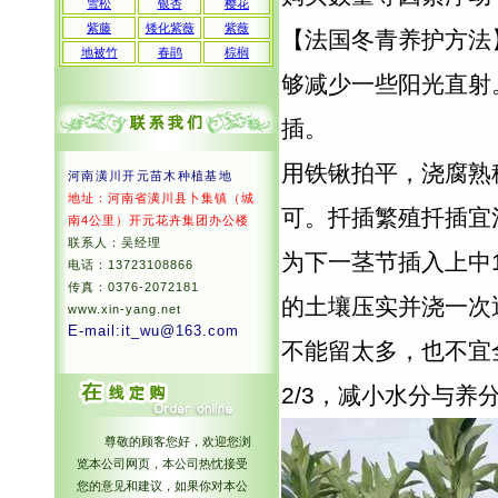
雪松
银杏
樱花
紫藤
矮化紫薇
紫薇
【法国冬青养护方法
地被竹
春鹃
棕榈
够减少一些阳光直射
插。
用铁锹拍平，浇腐熟
河南潢川开元苗木种植基地
地址：河南省潢川县卜集镇（城
可。扦插繁殖扦插宜
南4公里）开元花卉集团办公楼
联系人：吴经理
为下一茎节插入上中
电话：
13723108866
传真：0376-2072181
的土壤压实并浇一次
www.xin-yang.net
E-mail:it_wu@163.com
不能留太多，也不宜
2/3，减小水分与
尊敬的顾客您好，欢迎您浏
览本公司网页，本公司热忱接受
您的意见和建议，如果你对本公