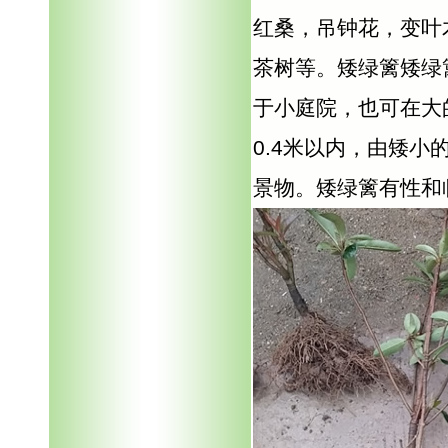
红桑，吊钟花，变叶
茶树等。矮绿篱矮绿
于小庭院，也可在大
0.4米以内，由矮
景物。矮绿篱有性和